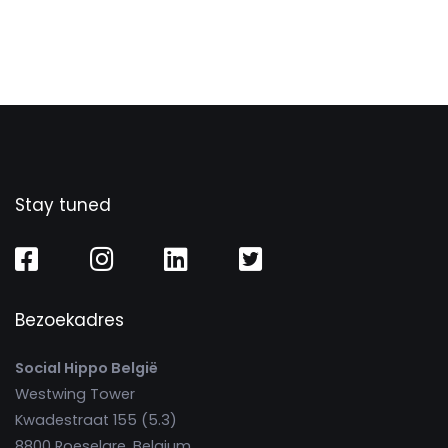
Stay tuned
Bezoekadres
Social Hippo België
Westwing Tower
Kwadestraat 155 (5.3)
8800 Roeselare, Belgium